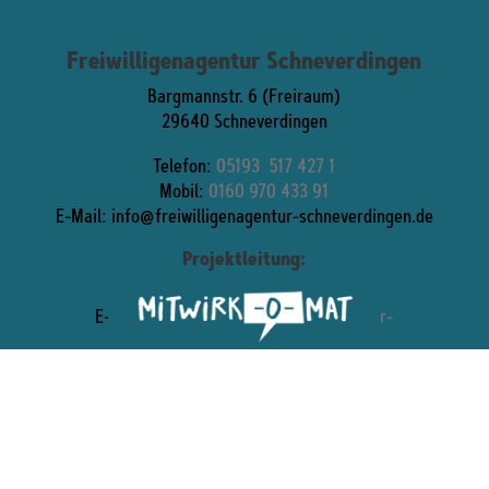
Freiwilligenagentur Schneverdingen
Bargmannstr. 6 (Freiraum)
29640 Schneverdingen
Telefon:
05193
.
517 427 1
Mobil:
0160 970 433 91
E-Mail:
info@freiwilligenagentur-schneverdingen.de
Projektleitung:
Silvia Ehrke
E-Mail:
silvia.ehrke@freiwilligenagentur-
schneverdingen.de
Unsere Öffnungszeiten
Dienstag 17-19 Uhr im Mehrgenerationenhaus,
Donnerstag + Freitag 10-12 Uhr und nach
Vereinbarung im Freiraum