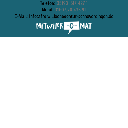
Telefon:
05193
.
517 427 1
Mobil:
0160 970 433 91
E-Mail:
info@freiwilligenagentur-schneverdingen.de
Projektleitung:
Silvia Ehrke
E-Mail:
silvia.ehrke@freiwilligenagentur-
schneverdingen.de
Unsere Öffnungszeiten
Dienstag 17-19 Uhr im Mehrgenerationenhaus,
Donnerstag + Freitag 10-12 Uhr und nach
Vereinbarung im Freiraum

#vonherzendabei