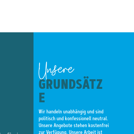
Unsere
GRUNDSÄTZ
E
Wir handeln unabhängig und sind
politisch und konfessionell neutral.
Unsere Angebote stehen kostenfrei
zur Verfügung. Unsere Arbeit ist