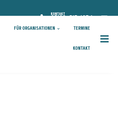
KONTAKT


05193. 517 427 1
FÜR ORGANISATIONEN
TERMINE

KONTAKT
FÜR ORGANISATIONEN
TERMINE

KONTAKT