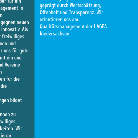
ber für ein
geprägt durch Wertschätzung,
gagement in
Offenheit und Transparenz. Wir
en
orientieren uns am
begegnen neuen
Qualitätsmanagement der LAGFA
innovativ. Als
Niedersachsen.
freiwilliges
onen und
ir uns für gute
mt ein und
nd Vereine
n
n für die
 die
ngen bildet
innen zu
williges
keiten. Wir
zieren