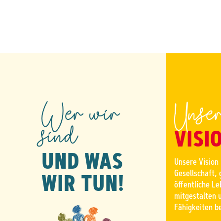
Wer wir
Unse
sind
VISI
UND WAS
Unsere Vision 
Gesellschaft,
WIR TUN!
öffentliche Le
mitgestalten u
Fähigkeiten b