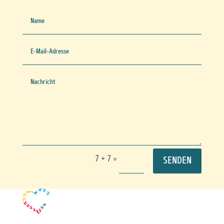
7 + 7
=
SENDEN