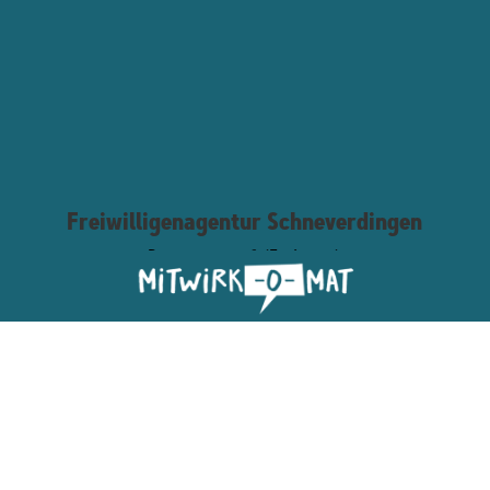
Freiwilligenagentur Schneverdingen
Bargmannstr. 6 (Freiraum)
29640 Schneverdingen
Telefon:
05193
.
517 427 1
Mobil:
0160 970 433 91
E-Mail:
info@freiwilligenagentur-schneverdingen.de
Projektleitung:
Silvia Ehrke
E-Mail:
silvia.ehrke@freiwilligenagentur-